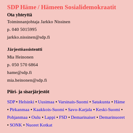
SDP Häme / Hämeen Sosialidemokraatit
Ota yhteyttä
Toiminnanjohtaja Jarkko Nissinen
p. 040 5015995
jarkko.nissinen@sdp.fi
Järjestöassistentti
Mia Heinonen
p. 050 570 6864
hame@sdp.fi
mia.heinonen@sdp.fi
Piiri- ja sisarjärjestöt
SDP
•
Helsinki
•
Uusimaa
•
Varsinais-Suomi
•
Satakunta
•
Häme
•
Pirkanmaa
•
Kaakkois-Suomi
•
Savo-Karjala
•
Keski-Suomi
•
Pohjanmaa
•
Oulu
•
Lappi
•
FSD
•
Demarinaiset
•
Demarinuoret
•
SONK
•
Nuoret Kotkat