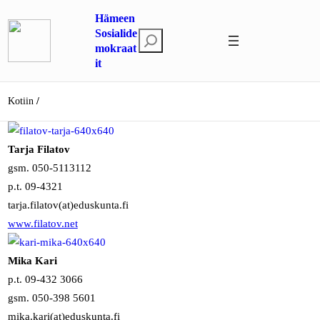
Siirry
Hämeen
sisältöön
Sosialide
E
mokraat
t
it
s
i
Kotiin
Tarja Filatov
gsm. 050-5113112
p.t. 09-4321
tarja.filatov(at)eduskunta.fi
www.filatov.net
Mika Kari
p.t. 09-432 3066
gsm. 050-398 5601
mika.kari(at)eduskunta.fi