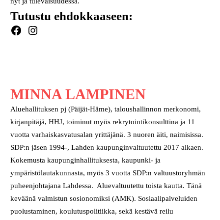
nyt ja tulevaisuudessa.
Tutustu ehdokkaaseen:
Facebook
Instagram
MINNA LAMPINEN
Aluehallituksen pj (Päijät-Häme), taloushallinnon merkonomi,
kirjanpitäjä, HHJ, toiminut myös rekrytointikonsulttina ja 11
vuotta varhaiskasvatusalan yrittäjänä. 3 nuoren äiti, naimisissa.
SDP:n jäsen 1994-, Lahden kaupunginvaltuutettu 2017 alkaen.
Kokemusta kaupunginhallituksesta, kaupunki- ja
ympäristölautakunnasta, myös 3 vuotta SDP:n valtuustoryhmän
puheenjohtajana Lahdessa. Aluevaltuutettu toista kautta. Tänä
keväänä valmistun sosionomiksi (AMK). Sosiaalipalveluiden
puolustaminen, koulutuspolitiikka, sekä kestävä reilu