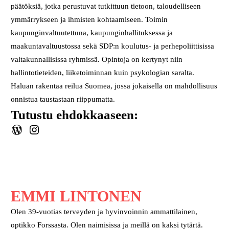
päätöksiä, jotka perustuvat tutkittuun tietoon, taloudelliseen
ymmärrykseen ja ihmisten kohtaamiseen. Toimin
kaupunginvaltuutettuna, kaupunginhallituksessa ja
maakuntavaltuustossa sekä SDP:n koulutus- ja perhepoliittisissa
valtakunnallisissa ryhmissä. Opintoja on kertynyt niin
hallintotieteiden, liiketoiminnan kuin psykologian saralta.
Haluan rakentaa reilua Suomea, jossa jokaisella on mahdollisuus
onnistua taustastaan riippumatta.
Tutustu ehdokkaaseen:
WordPress
Instagram
EMMI LINTONEN
Olen 39-vuotias terveyden ja hyvinvoinnin ammattilainen,
optikko Forssasta. Olen naimisissa ja meillä on kaksi tytärtä.