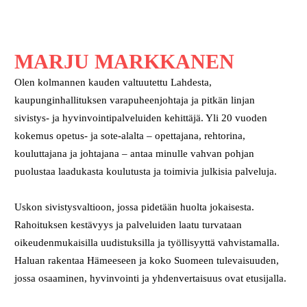
MARJU MARKKANEN
Olen kolmannen kauden valtuutettu Lahdesta,
kaupunginhallituksen varapuheenjohtaja ja pitkän linjan
sivistys- ja hyvinvointipalveluiden kehittäjä. Yli 20 vuoden
kokemus opetus- ja sote-alalta – opettajana, rehtorina,
kouluttajana ja johtajana – antaa minulle vahvan pohjan
puolustaa laadukasta koulutusta ja toimivia julkisia palveluja.
Uskon sivistysvaltioon, jossa pidetään huolta jokaisesta.
Rahoituksen kestävyys ja palveluiden laatu turvataan
oikeudenmukaisilla uudistuksilla ja työllisyyttä vahvistamalla.
Haluan rakentaa Hämeeseen ja koko Suomeen tulevaisuuden,
jossa osaaminen, hyvinvointi ja yhdenvertaisuus ovat etusijalla.