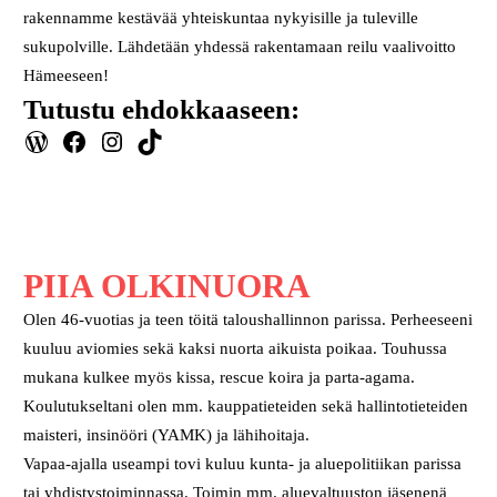
rakennamme kestävää yhteiskuntaa nykyisille ja tuleville
sukupolville. Lähdetään yhdessä rakentamaan reilu vaalivoitto
Hämeeseen!
Tutustu ehdokkaaseen:
WordPress
Facebook
Instagram
TikTok
PIIA OLKINUORA
Olen 46-vuotias ja teen töitä taloushallinnon parissa. Perheeseeni
kuuluu aviomies sekä kaksi nuorta aikuista poikaa. Touhussa
mukana kulkee myös kissa, rescue koira ja parta-agama.
Koulutukseltani olen mm. kauppatieteiden sekä hallintotieteiden
maisteri, insinööri (YAMK) ja lähihoitaja.
Vapaa-ajalla useampi tovi kuluu kunta- ja aluepolitiikan parissa
tai yhdistystoiminnassa. Toimin mm. aluevaltuuston jäsenenä