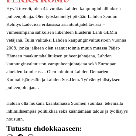
Hyvät toverit, olen 44-vuotias Lahden kaupunginhallituksen
puheenjohtaja. Olen työskennellyt pitkään Lahden Seudun
Kehitys Ladecissa erilaisissa asiantuntijatehtävissä –
viimeisimpänä sähköisen liikenteen klusterin Lahti GEM:n
vetäjänä. Tulin valituksi Lahden kaupunginvaltuustoon vuonna
2008, jonka jälkeen olen saanut toimia muun muassa Päijät-
Hämeen maakuntahallituksen puheenjohtajana, Lahden
kaupunginvaltuuston varapuheenjohtajana sekä Euroopan
alueiden komiteassa. Olen toiminut Lahden Demarien
Kunnallisjärjestön ja Lahden Sos.Dem. Työväenyhdistyksen
puheenjohtajana.
Haluan olla mukana kääntämässä Suomen suuntaa: tekemällä
inhimillisempää politiikkaa sekä kääntämään talous ja työllisyys
nousuun.
Tutustu ehdokkaaseen: