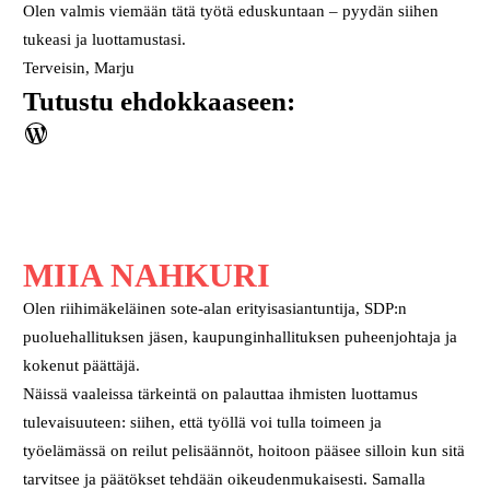
Olen valmis viemään tätä työtä eduskuntaan – pyydän siihen
tukeasi ja luottamustasi.
Terveisin, Marju
Tutustu ehdokkaaseen:
WordPress
MIIA NAHKURI
Olen riihimäkeläinen sote-alan erityisasiantuntija, SDP:n
puoluehallituksen jäsen, kaupunginhallituksen puheenjohtaja ja
kokenut päättäjä.
Näissä vaaleissa tärkeintä on palauttaa ihmisten luottamus
tulevaisuuteen: siihen, että työllä voi tulla toimeen ja
työelämässä on reilut pelisäännöt, hoitoon pääsee silloin kun sitä
tarvitsee ja päätökset tehdään oikeudenmukaisesti. Samalla