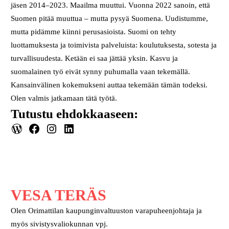
jäsen 2014–2023. Maailma muuttui. Vuonna 2022 sanoin, että
Suomen pitää muuttua – mutta pysyä Suomena. Uudistumme,
mutta pidämme kiinni perusasioista. Suomi on tehty
luottamuksesta ja toimivista palveluista: koulutuksesta, sotesta ja
turvallisuudesta. Ketään ei saa jättää yksin. Kasvu ja
suomalainen työ eivät synny puhumalla vaan tekemällä.
Kansainvälinen kokemukseni auttaa tekemään tämän todeksi.
Olen valmis jatkamaan tätä työtä.
Tutustu ehdokkaaseen:
WordPress
Facebook
Instagram
LinkedIn
VESA TERÄS
Olen Orimattilan kaupunginvaltuuston varapuheenjohtaja ja
myös sivistysvaliokunnan vpj.