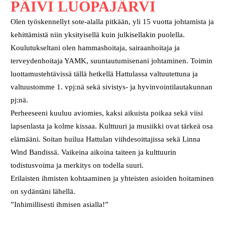
PÄIVI LUOPAJÄRVI
Olen työskennellyt sote-alalla pitkään, yli 15 vuotta johtamista ja
kehittämistä niin yksityisellä kuin julkisellakin puolella.
Koulutukseltani olen hammashoitaja, sairaanhoitaja ja
terveydenhoitaja YAMK, suuntautumisenani johtaminen. Toimin
luottamustehtävissä tällä hetkellä Hattulassa valtuutettuna ja
valtuustomme 1. vpj:nä sekä sivistys- ja hyvinvointilautakunnan
pj:nä.
Perheeseeni kuuluu aviomies, kaksi aikuista poikaa sekä viisi
lapsenlasta ja kolme kissaa. Kulttuuri ja musiikki ovat tärkeä osa
elämääni. Soitan huilua Hattulan viihdesoittajissa sekä Linna
Wind Bandissä. Vaikeina aikoina taiteen ja kulttuurin
todistusvoima ja merkitys on todella suuri.
Erilaisten ihmisten kohtaaminen ja yhteisten asioiden hoitaminen
on sydäntäni lähellä.
”Inhimillisesti ihmisen asialla!”