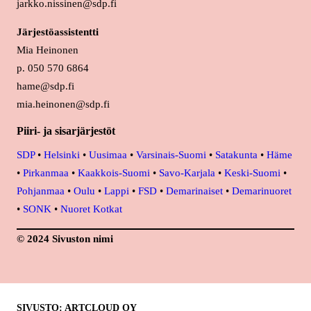
jarkko.nissinen@sdp.fi
Järjestöassistentti
Mia Heinonen
p. 050 570 6864
hame@sdp.fi
mia.heinonen@sdp.fi
Piiri- ja sisarjärjestöt
SDP
•
Helsinki
•
Uusimaa
•
Varsinais-Suomi
•
Satakunta
•
Häme
•
Pirkanmaa
•
Kaakkois-Suomi
•
Savo-Karjala
•
Keski-Suomi
•
Pohjanmaa
•
Oulu
•
Lappi
•
FSD
•
Demarinaiset
•
Demarinuoret
•
SONK
•
Nuoret Kotkat
© 2024 Sivuston nimi
SIVUSTO: ARTCLOUD OY