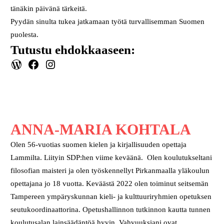
tänäkin päivänä tärkeitä.
Pyydän sinulta tukea jatkamaan työtä turvallisemman Suomen
puolesta.
Tutustu ehdokkaaseen:
WordPress
Facebook
Instagram
ANNA-MARIA KOHTALA
Olen 56-vuotias suomen kielen ja kirjallisuuden opettaja
Lammilta. Liityin SDP:hen viime keväänä. Olen koulutukseltani
filosofian maisteri ja olen työskennellyt Pirkanmaalla yläkoulun
opettajana jo 18 vuotta. Keväästä 2022 olen toiminut seitsemän
Tampereen ympäryskunnan kieli- ja kulttuuriryhmien opetuksen
seutukoordinaattorina. Opetushallinnon tutkinnon kautta tunnen
koulutusalan lainsäädäntöä hyvin. Vahvuuksiani ovat