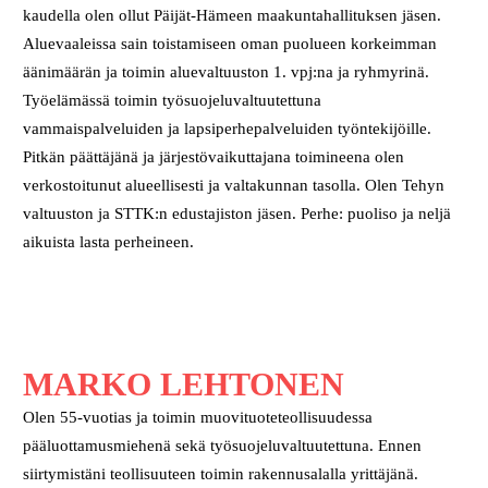
kaudella olen ollut Päijät-Hämeen maakuntahallituksen jäsen.
Aluevaaleissa sain toistamiseen oman puolueen korkeimman
äänimäärän ja toimin aluevaltuuston 1. vpj:na ja ryhmyrinä.
Työelämässä toimin työsuojeluvaltuutettuna
vammaispalveluiden ja lapsiperhepalveluiden työntekijöille.
Pitkän päättäjänä ja järjestövaikuttajana toimineena olen
verkostoitunut alueellisesti ja valtakunnan tasolla. Olen Tehyn
valtuuston ja STTK:n edustajiston jäsen. Perhe: puoliso ja neljä
aikuista lasta perheineen.
MARKO LEHTONEN
Olen 55-vuotias ja toimin muovituoteteollisuudessa
pääluottamusmiehenä sekä työsuojeluvaltuutettuna. Ennen
siirtymistäni teollisuuteen toimin rakennusalalla yrittäjänä.