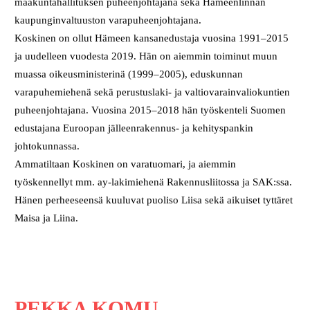
maakuntahallituksen puheenjohtajana sekä Hämeenlinnan
kaupunginvaltuuston varapuheenjohtajana.
Koskinen on ollut Hämeen kansanedustaja vuosina 1991–2015
ja uudelleen vuodesta 2019. Hän on aiemmin toiminut muun
muassa oikeusministerinä (1999–2005), eduskunnan
varapuhemiehenä sekä perustuslaki- ja valtiovarainvaliokuntien
puheenjohtajana. Vuosina 2015–2018 hän työskenteli Suomen
edustajana Euroopan jälleenrakennus- ja kehityspankin
johtokunnassa.
Ammatiltaan Koskinen on varatuomari, ja aiemmin
työskennellyt mm. ay-lakimiehenä Rakennusliitossa ja SAK:ssa.
Hänen perheeseensä kuuluvat puoliso Liisa sekä aikuiset tyttäret
Maisa ja Liina.
PEKKA KOMU