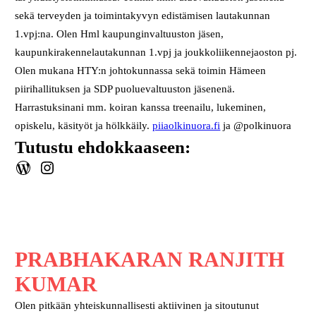
sekä terveyden ja toimintakyvyn edistämisen lautakunnan
1.vpj:na. Olen Hml kaupunginvaltuuston jäsen,
kaupunkirakennelautakunnan 1.vpj ja joukkoliikennejaoston pj.
Olen mukana HTY:n johtokunnassa sekä toimin Hämeen
piirihallituksen ja SDP puoluevaltuuston jäsenenä.
Harrastuksinani mm. koiran kanssa treenailu, lukeminen,
opiskelu, käsityöt ja hölkkäily.
piiaolkinuora.fi
ja @polkinuora
Tutustu ehdokkaaseen:
WordPress
Instagram
PRABHAKARAN RANJITH
KUMAR
Olen pitkään yhteiskunnallisesti aktiivinen ja sitoutunut