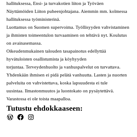
hallituksessa, Ensi- ja turvakotien liiton ja Työväen
Näyttämöiden Liiton puheenjohtajana. Aiemmin mm. kolmessa
hallituksessa työministerinä.
Luottamus on Suomen supervoima. Työllisyyden vahvistaminen
ja ihmisten toimeentulon turvaaminen on tehtävä nyt. Koulutus
on avainasemassa.
Oikeudenmukainen talouden tasapainotus edellyttää
hyvätuloisten osallistumista ja köyhyyden
torjuntaa. Terveydenhuolto ja vanhuspalvelut on turvattava.
Yhdenkään ihmisen ei pidä pelätä vanhuutta. Lasten ja nuorten
palveluita on vahvistettava, koska lapsuudesta ei tule
uusintaa. Ilmastonmuutos ja luontokato on pysäytettävä.
Varastossa ei ole toista maapalloa.
Tutustu ehdokkaaseen:
WordPress
Facebook
Instagram