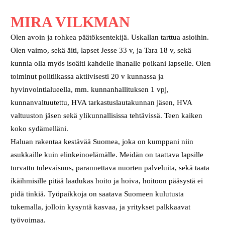
MIRA VILKMAN
Olen avoin ja rohkea päätöksentekijä. Uskallan tarttua asioihin.
Olen vaimo, sekä äiti, lapset Jesse 33 v, ja Tara 18 v, sekä
kunnia olla myös isoäiti kahdelle ihanalle poikani lapselle. Olen
toiminut politiikassa aktiivisesti 20 v kunnassa ja
hyvinvointialueella, mm. kunnanhallituksen 1 vpj,
kunnanvaltuutettu, HVA tarkastuslautakunnan jäsen, HVA
valtuuston jäsen sekä ylikunnallisissa tehtävissä. Teen kaiken
koko sydämelläni.
Haluan rakentaa kestävää Suomea, joka on kumppani niin
asukkaille kuin elinkeinoelämälle. Meidän on taattava lapsille
turvattu tulevaisuus, parannettava nuorten palveluita, sekä taata
ikäihmisille pitää laadukas hoito ja hoiva, hoitoon pääsystä ei
pidä tinkiä. Työpaikkoja on saatava Suomeen kulutusta
tukemalla, jolloin kysyntä kasvaa, ja yritykset palkkaavat
työvoimaa.