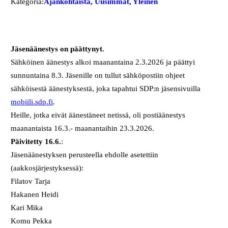
Kategoria:
Ajankohtaista
, 
Uusimmat
, 
Yleinen
Jäsenäänestys on päättynyt.
Sähköinen äänestys alkoi maanantaina 2.3.2026 ja päättyi
sunnuntaina 8.3. Jäsenille on tullut sähköpostiin ohjeet
sähköisestä äänestyksestä, joka tapahtui SDP:n jäsensivuilla
mobiili.sdp.fi
.
Heille, jotka eivät äänestäneet netissä, oli postiäänestys
maanantaista 16.3.- maanantaihin 23.3.2026.
Päivitetty 16.6.
:
Jäsenäänestyksen perusteella ehdolle asetettiin
(aakkosjärjestyksessä):
Filatov Tarja
Hakanen Heidi
Kari Mika
Komu Pekka