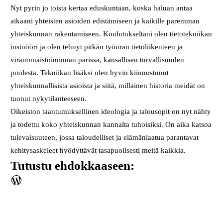
Nyt pyrin jo toista kertaa eduskuntaan, koska haluan antaa
aikaani yhteisten asioiden edistämiseen ja kaikille paremman
yhteiskunnan rakentamiseen. Koulutukseltani olen tietotekniikan
insinööri ja olen tehnyt pitkän työuran tietoliikenteen ja
viranomaistoiminnan parissa, kansallisen turvallisuuden
puolesta. Tekniikan lisäksi olen hyvin kiinnostunut
yhteiskunnallisista asioista ja siitä, millainen historia meidät on
tuonut nykytilanteeseen.
Oikeiston taantumuksellinen ideologia ja talousopit on nyt nähty
ja todettu koko yhteiskunnan kannalta tuhoisiksi. On aika katsoa
tulevaisuuteen, jossa taloudelliset ja elämänlaatua parantavat
kehitysaskeleet hyödyttävät tasapuolisesti meitä kaikkia.
Tutustu ehdokkaaseen:
WordPress