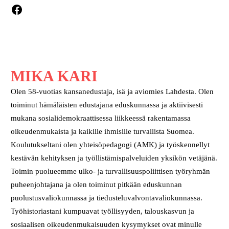
Facebook
MIKA KARI
Olen 58-vuotias kansanedustaja, isä ja aviomies Lahdesta. Olen
toiminut hämäläisten edustajana eduskunnassa ja aktiivisesti
mukana sosialidemokraattisessa liikkeessä rakentamassa
oikeudenmukaista ja kaikille ihmisille turvallista Suomea.
Koulutukseltani olen yhteisöpedagogi (AMK) ja työskennellyt
kestävän kehityksen ja työllistämispalveluiden yksikön vetäjänä.
Toimin puolueemme ulko- ja turvallisuuspoliittisen työryhmän
puheenjohtajana ja olen toiminut pitkään eduskunnan
puolustusvaliokunnassa ja tiedusteluvalvontavaliokunnassa.
Työhistoriastani kumpuavat työllisyyden, talouskasvun ja
sosiaalisen oikeudenmukaisuuden kysymykset ovat minulle