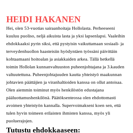
HEIDI HAKANEN
Hei, olen 53-vuotias sairaanhoitaja Hollolasta. Perheeseeni
kuuluu puoliso, neljä aikuista lasta ja yksi lapsenlapsi. Vaaleihin
ehdokkaaksi pyrin siksi, että pystyisin vaikuttamaan sosiaali- ja
terveydenhuollon haasteisiin hyödyntäen työssäni päivittäin
kohtaamaani hoitoalan ja asiakkaiden arkea. Tällä hetkellä
toimin Hollolan kunnanvaltuuston puheenjohtajana ja 3.kauden
valtuutettuna. Puheenjohtajuuden kautta yhteistyö maakunnan
johtavien päättäjien ja viranhaltioiden kanssa on ollut antoisaa.
Olen aiemmin toiminut myös henkilöstön edustajana
pääluottamushenkilönä. Päätöksenteossa olen ehdottomasti
avoimen yhteistyön kannalla. Supervoimakseni koen sen, että
tulen hyvin toimeen erilaisten ihmisten kanssa, myös yli
puoluerajojen.
Tutustu ehdokkaaseen: