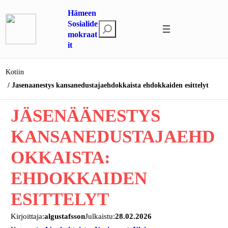
Siirry
Hämeen
sisältöön
Sosialide
E
mokraat
t
it
s
i
Kotiin
Jasenaanestys kansanedustajaehdokkaista ehdokkaiden esittelyt
JÄSENÄÄNESTYS
KANSANEDUSTAJAEHD
OKKAISTA:
EHDOKKAIDEN
ESITTELYT
Kirjoittaja:
algustafsson
Julkaistu:
28.02.2026