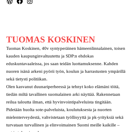
WordPress
Facebook
Instagram
TUOMAS KOSKINEN
Tuomas Koskinen, 40v syntyperäinen hämeenlinnalainen, toisen
kauden kaupunginvaltuutettu ja SDP:n ehdokas
eduskuntavaaleissa, jos saan teidän luottamuksenne. Kahden
nuoren isänä arkeni pyörii työn, koulun ja harrastusten ympärillä
sekä tietysti politiikan.
Olen kasvanut duunariperheessä ja tehnyt koko elämäni töitä,
tiedän miltä tavallinen suomalainen arki näyttää. Rakennetaan
reilua taloutta ilman, että hyvinvointipalveluista tingitään.
Pidetään huolta sote-palveluista, koulutuksesta ja nuorten
mielenterveydestä, vahvistetaan työllisyyttä ja pk-yrityksiä sekä
turvataan turvallinen ja elinvoimainen Suomi meille kaikille –