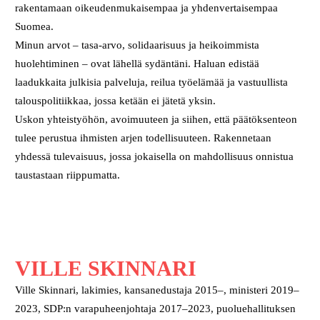
rakentamaan oikeudenmukaisempaa ja yhdenvertaisempaa
Suomea.
Minun arvot – tasa-arvo, solidaarisuus ja heikoimmista
huolehtiminen – ovat lähellä sydäntäni. Haluan edistää
laadukkaita julkisia palveluja, reilua työelämää ja vastuullista
talouspolitiikkaa, jossa ketään ei jätetä yksin.
Uskon yhteistyöhön, avoimuuteen ja siihen, että päätöksenteon
tulee perustua ihmisten arjen todellisuuteen. Rakennetaan
yhdessä tulevaisuus, jossa jokaisella on mahdollisuus onnistua
taustastaan riippumatta.
VILLE SKINNARI
Ville Skinnari, lakimies, kansanedustaja 2015–, ministeri 2019–
2023, SDP:n varapuheenjohtaja 2017–2023, puoluehallituksen