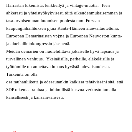
Harrastan lukemista, lenkkeilyä ja vintage-muotia. Teen
ahkerasti ja yhteistyökykyisesti töitä oikeudenmukaisemman ja
tasa-arvoisemman huomisen puolesta mm. Forssan
kaupunginhallituksen pj:na Kanta-Hämeen aluevaltuutettuna,
Euroopan Demarinaisten vpj:na ja Euroopan Neuvoston kunta-
ja aluehallintokongressin jäsenenä.
Meidän demarien on huolehdittava jokaiselle hyvä lapsuus ja
turvallinen vanhuus. Yksinäisille, perheille, eläkeläisille ja
työttömille on annettava lupaus hyvästä tulevaisuudesta.
Tärkeintä on olla
osa rauhanliikettä ja edesautankin kaikissa tehtävissäni sitä, että
SDP rakentaa rauhaa ja inhimillistä kasvua verkostoitumalla
kansallisesti ja kansainvälisesti.