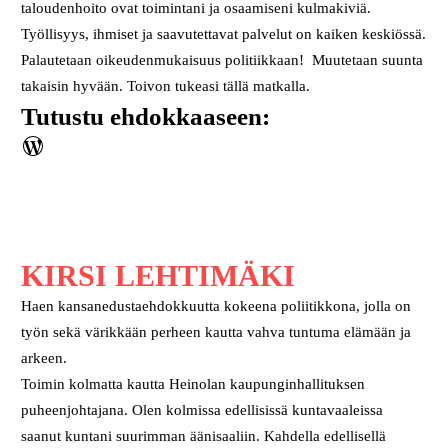
taloudenhoito ovat toimintani ja osaamiseni kulmakiviä.
Työllisyys, ihmiset ja saavutettavat palvelut on kaiken keskiössä.
Palautetaan oikeudenmukaisuus politiikkaan! Muutetaan suunta
takaisin hyvään. Toivon tukeasi tällä matkalla.
Tutustu ehdokkaaseen:
WordPress
KIRSI LEHTIMÄKI
Haen kansanedustaehdokkuutta kokeena poliitikkona, jolla on
työn sekä värikkään perheen kautta vahva tuntuma elämään ja
arkeen.
Toimin kolmatta kautta Heinolan kaupunginhallituksen
puheenjohtajana. Olen kolmissa edellisissä kuntavaaleissa
saanut kuntani suurimman äänisaaliin. Kahdella edellisellä