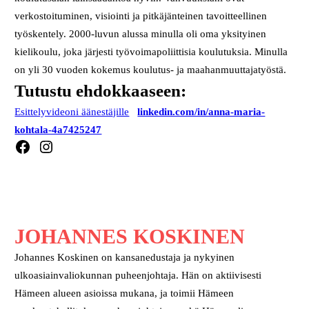
verkostoituminen, visiointi ja pitkäjänteinen tavoitteellinen
työskentely. 2000-luvun alussa minulla oli oma yksityinen
kielikoulu, joka järjesti työvoimapoliittisia koulutuksia. Minulla
on yli 30 vuoden kokemus koulutus- ja maahanmuuttajatyöstä.
Tutustu ehdokkaaseen:
Esittelyvideoni äänestäjille
linkedin.com/in/anna-maria-
kohtala-4a7425247
Facebook
Instagram
JOHANNES KOSKINEN
Johannes Koskinen on kansanedustaja ja nykyinen
ulkoasiainvaliokunnan puheenjohtaja. Hän on aktiivisesti
Hämeen alueen asioissa mukana, ja toimii Hämeen